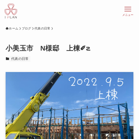
メニュー
ホーム
ブログ
代表の日常
小美玉市 N様邸 上棟✐౽
代表の日常